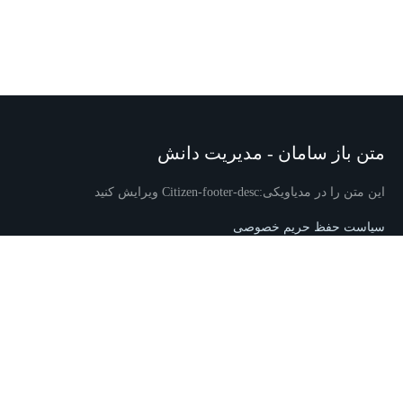
متن باز سامان - مدیریت دانش
این متن را در مدیاویکی:Citizen-footer-desc ویرایش کنید
سیاست حفظ حریم خصوصی
دربارهٔ متن باز سامان - مدیریت دانش
تکذیب‌نامه‌ها
این متن را در
MediaWiki:Citizen-footer-tagline/fa
ویرایش کنید