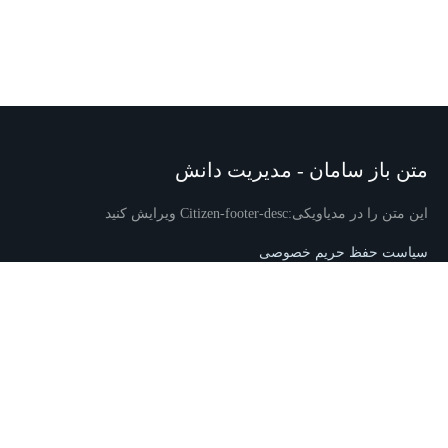
متن باز سامان - مدیریت دانش
این متن را در مدیاویکی:Citizen-footer-desc ویرایش کنید
سیاست حفظ حریم خصوصی
دربارهٔ متن باز سامان - مدیریت دانش
تکذیب‌نامه‌ها
این متن را در
MediaWiki:Citizen-footer-tagline/fa
ویرایش کنید