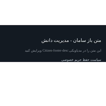
متن باز سامان - مدیریت دانش
این متن را در مدیاویکی:Citizen-footer-desc ویرایش کنید
سیاست حفظ حریم خصوصی
دربارهٔ متن باز سامان - مدیریت دانش
تکذیب‌نامه‌ها
این متن را در
MediaWiki:Citizen-footer-tagline/fa
ویرایش کنید